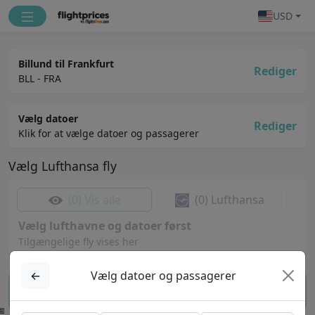
USD
Billund til Frankfurt
Rediger
BLL - FRA
Vælg datoer
Rediger
Klik for at vælge datoer og passagerer
Vælg
Lufthansa
fly
(0)
Vis alle
(0)
Lufthansa
Vælg lufthavne og datoer først
Tilgængelige fly vises her
←
Vælg datoer og passagerer
Se priser for valgte fly