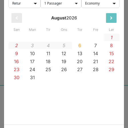
Retur
1
Passager
Economy
Fra teamet bag
Drevet med