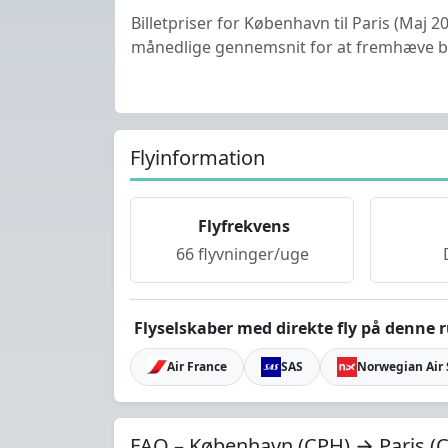
Billetpriser for København til Paris (Maj 2
månedlige gennemsnit for at fremhæve bil
Flyinformation
Flyfrekvens
66 flyvninger/uge
Flyselskaber med direkte fly på denne r
Air France
SAS
Norwegian Air
FAQ – København (CPH) → Paris (