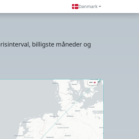
Danmark
risinterval, billigste måneder og