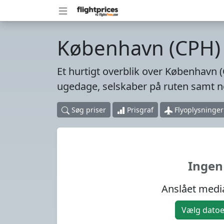
København (CPH) ti
Et hurtigt overblik over København (C
ugedage, selskaber på ruten samt no
Søg priser
Prisgraf
Flyoplysninger
Ingen
Anslået media
Vælg datoer