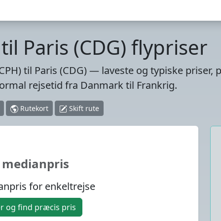
l Paris (CDG) flypriser
PH) til Paris (CDG) — laveste og typiske priser, p
rmal rejsetid fra Danmark til Frankrig.
Rutekort
Skift rute
 medianpris
npris for enkeltrejse
 og find præcis pris