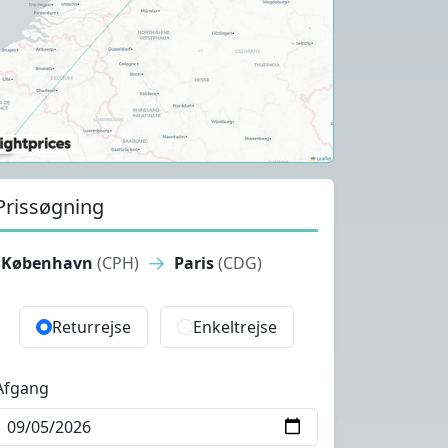
Prissøgning
→
København
(CPH)
Paris
(CDG)
Returrejse
Enkeltrejse
Afgang