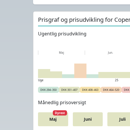
Prisgraf og prisudvikling for Cop
Ugentlig prisudvikling
Maj
Jun.
Uge
25
DKK 294–350
DKK 351–407
DKK 408–463
DKK 464–520
DKK 
Månedlig prisoversigt
Dyrest
Maj
Juni
Juli