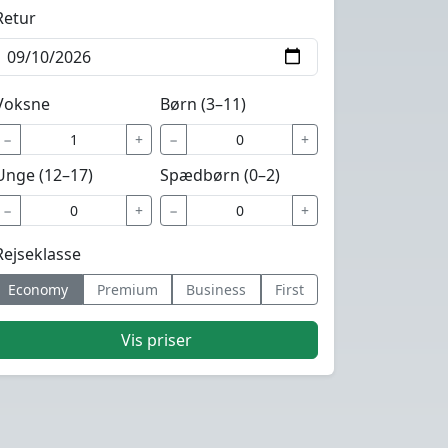
Retur
Voksne
Børn (3–11)
−
+
−
+
Unge (12–17)
Spædbørn (0–2)
−
+
−
+
Rejseklasse
Economy
Premium
Business
First
Vis priser