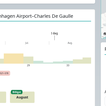
enhagen Airport–Charles De Gaulle
I dag
Jul.
Aug.
29
33
521–578
Billigst
August