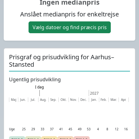
Ingen medianpris
Anslået medianpris for enkeltrejse
Vælg datoer og find præcis pris
Prisgraf og prisudvikling for Aarhus–
Stansted
Ugentlig prisudvikling
I dag
2027
Maj
Jun.
Jul.
Aug.
Sep.
Okt.
Nov.
Dec.
Jan.
Feb.
Mar.
Apr.
Uge
25
29
33
37
41
45
49
53
4
8
12
16