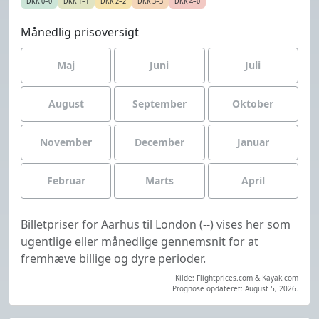
DKK 0–0
DKK 1–1
DKK 2–2
DKK 3–3
DKK 4–0
Månedlig prisoversigt
Maj
Juni
Juli
August
September
Oktober
November
December
Januar
Februar
Marts
April
Billetpriser for Aarhus til London (--) vises her som
ugentlige eller månedlige gennemsnit for at
fremhæve billige og dyre perioder.
Kilde: Flightprices.com & Kayak.com
Prognose opdateret: August 5, 2026.