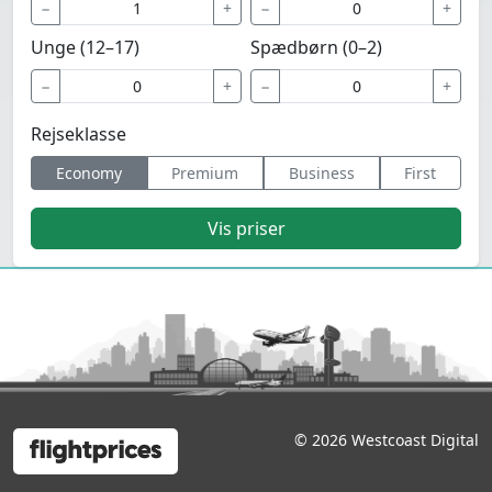
−
+
−
+
Unge (12–17)
Spædbørn (0–2)
−
+
−
+
Rejseklasse
Economy
Premium
Business
First
Vis priser
© 2026 Westcoast Digital