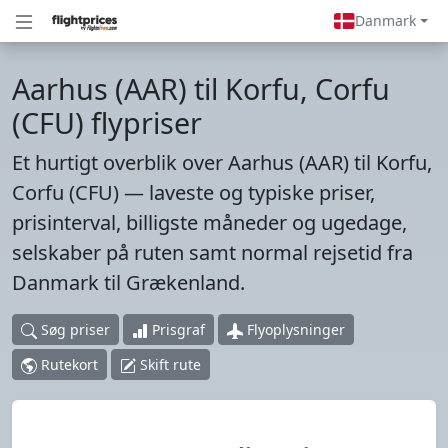
Danmark
Aarhus (AAR) til Korfu, Corfu
(CFU) flypriser
Et hurtigt overblik over Aarhus (AAR) til Korfu,
Corfu (CFU) — laveste og typiske priser,
prisinterval, billigste måneder og ugedage,
selskaber på ruten samt normal rejsetid fra
Danmark til Grækenland.
Søg priser
Prisgraf
Flyoplysninger
Rutekort
Skift rute