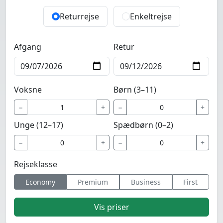
Returrejse
Enkeltrejse
Afgang
Retur
Voksne
Børn (3–11)
−
+
−
+
Unge (12–17)
Spædbørn (0–2)
−
+
−
+
Rejseklasse
Economy
Premium
Business
First
Vis priser