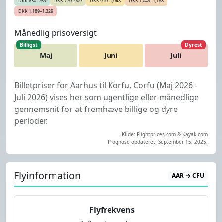
DKK 630–769
DKK 770–909
DKK 910–1,048
DKK 1,049–1,188
DKK 1,189–1,329
Månedlig prisoversigt
Billigst
Dyrest
Maj
Juni
Juli
Billetpriser for Aarhus til Korfu, Corfu (Maj 2026 -
Juli 2026) vises her som ugentlige eller månedlige
gennemsnit for at fremhæve billige og dyre
perioder.
Kilde: Flightprices.com & Kayak.com
Prognose opdateret: September 15, 2025.
Flyinformation
AAR → CFU
Flyfrekvens