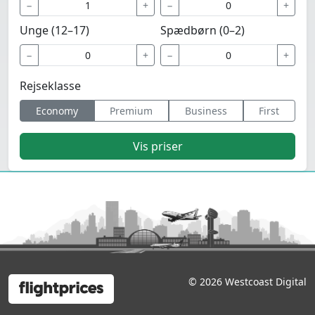
−
+
−
+
Unge (12–17)
Spædbørn (0–2)
−
+
−
+
Rejseklasse
Economy
Premium
Business
First
Vis priser
© 2026 Westcoast Digital