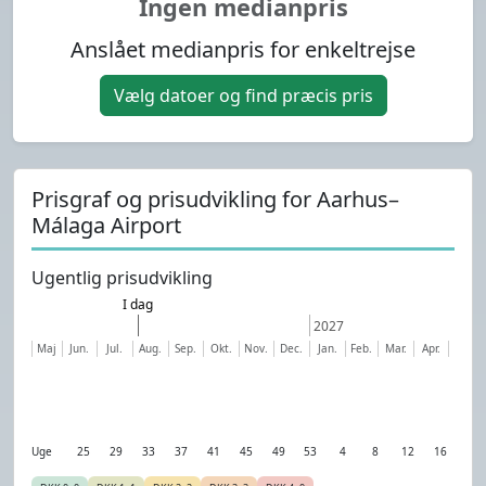
Ingen medianpris
Anslået medianpris for enkeltrejse
Vælg datoer og find præcis pris
Prisgraf og prisudvikling for Aarhus–
Málaga Airport
Ugentlig prisudvikling
I dag
2027
Maj
Jun.
Jul.
Aug.
Sep.
Okt.
Nov.
Dec.
Jan.
Feb.
Mar.
Apr.
Uge
25
29
33
37
41
45
49
53
4
8
12
16