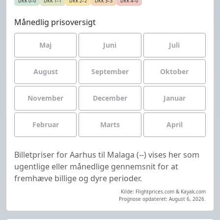
DKK 0–0
DKK 1–1
DKK 2–2
DKK 3–3
DKK 4–0
Månedlig prisoversigt
Maj
Juni
Juli
August
September
Oktober
November
December
Januar
Februar
Marts
April
Billetpriser for Aarhus til Malaga (--) vises her som
ugentlige eller månedlige gennemsnit for at
fremhæve billige og dyre perioder.
Kilde: Flightprices.com & Kayak.com
Prognose opdateret: August 6, 2026.