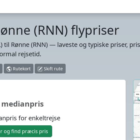
Rønne (RNN) flypriser
) til Rønne (RNN) — laveste og typiske priser, pri
rmal rejsetid.
Rutekort
Skift rute
 medianpris
npris for enkeltrejse
 og find præcis pris