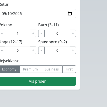
Retur
Voksne
Børn (3–11)
−
+
−
+
Unge (12–17)
Spædbørn (0–2)
−
+
−
+
Rejseklasse
Economy
Premium
Business
First
Vis priser