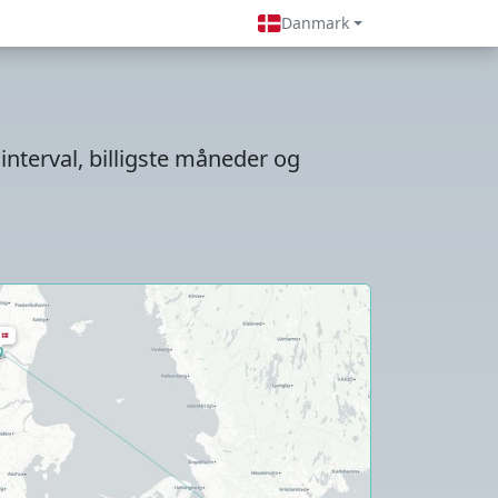
Danmark
sinterval, billigste måneder og