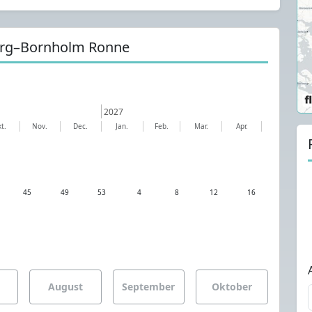
lborg–Bornholm Ronne
2027
t.
Nov.
Dec.
Jan.
Feb.
Mar.
Apr.
45
49
53
4
8
12
16
August
September
Oktober