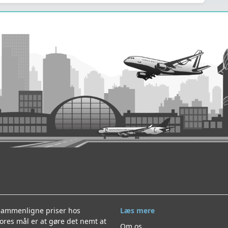
 sammenligne priser hos
Læs mere
ores mål er at gøre det nemt at
Om os