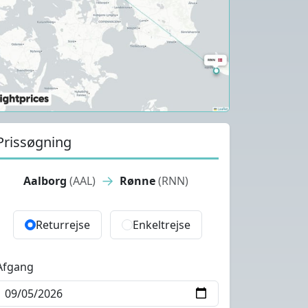
Prissøgning
→
Aalborg
(AAL)
Rønne
(RNN)
Returrejse
Enkeltrejse
Afgang