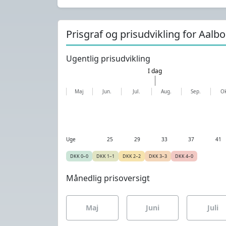
Prisgraf og prisudvikling for Aa
Ugentlig prisudvikling
I dag
Maj
Jun.
Jul.
Aug.
Sep.
Ok
Uge
25
29
33
37
41
DKK 0–0
DKK 1–1
DKK 2–2
DKK 3–3
DKK 4–0
Månedlig prisoversigt
Maj
Juni
Juli