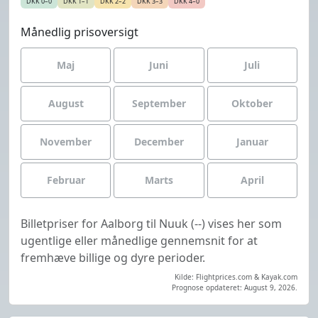
DKK 0–0
DKK 1–1
DKK 2–2
DKK 3–3
DKK 4–0
Månedlig prisoversigt
Maj
Juni
Juli
August
September
Oktober
November
December
Januar
Februar
Marts
April
Billetpriser for Aalborg til Nuuk (--) vises her som
ugentlige eller månedlige gennemsnit for at
fremhæve billige og dyre perioder.
Kilde: Flightprices.com & Kayak.com
Prognose opdateret: August 9, 2026.