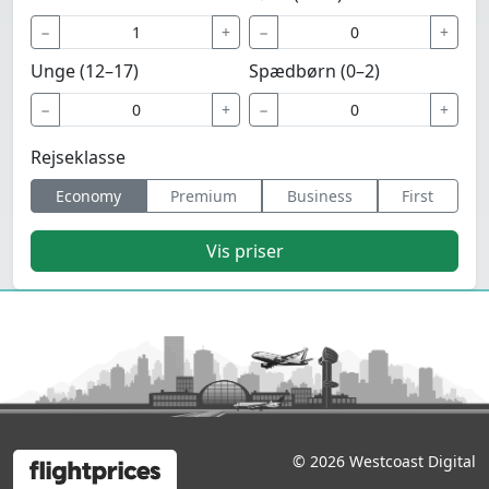
−
+
−
+
Unge (12–17)
Spædbørn (0–2)
−
+
−
+
Rejseklasse
Economy
Premium
Business
First
Vis priser
© 2026 Westcoast Digital