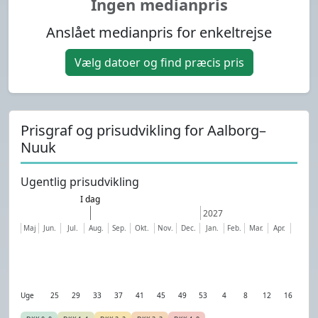
Ingen medianpris
Anslået medianpris for enkeltrejse
Vælg datoer og find præcis pris
Prisgraf og prisudvikling for Aalborg–
Nuuk
Ugentlig prisudvikling
I dag
2027
Maj
Jun.
Jul.
Aug.
Sep.
Okt.
Nov.
Dec.
Jan.
Feb.
Mar.
Apr.
Uge
25
29
33
37
41
45
49
53
4
8
12
16