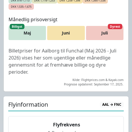
DKK 974–1,113
DKK 1,114–1,253
DKK 1,254–1,394
DKK 1,395–1,534
DKK 1,535–1,675
Månedlig prisoversigt
Billigst
Dyrest
Maj
Juni
Juli
Billetpriser for Aalborg til Funchal (Maj 2026 - Juli
2026) vises her som ugentlige eller månedlige
gennemsnit for at fremhæve billige og dyre
perioder.
Kilde: Flightprices.com & Kayak.com
Prognose opdateret: September 17, 2025.
Flyinformation
AAL → FNC
Flyfrekvens